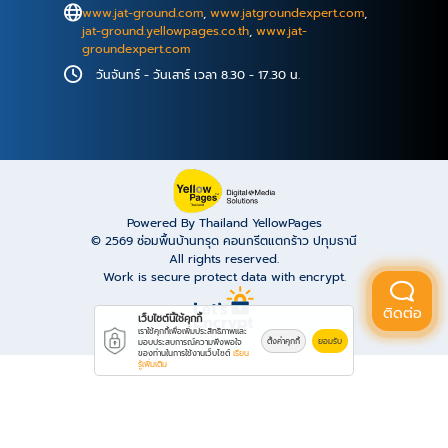
โครงสร้างเหล็กลดลง ติดตั้งชุดไฮโดรลิกที่ใช้กดเสาเข็ม มี
www.jat-ground.com
,
www.jatgroundexpert.com
,
ขนาดความกว้าง 0.5 เมตร ให้แรงดันสูงสุดที่ 5,000 Psi.
jat-ground.yellowpages.co.th
,
www.jat-
groundexpert.com
หรือ 20 ตัน ทำการกดท่อเหล็กผ่านบ่ารับน้ำหนักด้วยแรง
ดันมากกว่า 300 บาร์ หรือ 20 ตัน ลงไปยังชั้นดิน จน
วันจันทร์ - วันเสาร์ เวลา 8.30 - 17.30 น.
กระทั่งเสาเข็มเหล็กไม่สามารถที่จะเคลื่อนที่ลงไปได้อีกแล้ว
ทำการยึดล็อคท่อเหล็กเข้ากับบ่ารับน้ำหนัก ทำการเทปูนเก
ร้าท์ครอบบ่ารับน้ำหนัก เพื่อป้องกันการขยับตัวของบ่ารับ
น้ำหนัก ในบางกรณีจะทำการเสริมเหล็ก (Dowel) เพื่อยึด
บ่ารับน้ำหนัก เข้ากับโครงสร้าง หลังจากที่กระบวนการทุก
อย่างเสร็จสิ้น บริษัทจะทำการทิ้งระดับไว้ที่โครงสร้าง เพื่อ
Powered By Thailand YellowPages
© 2569
ซ่อมพื้นบ้านทรุด คอนกรีตแตกร้าว ปทุมธานี
ใช้อ้างอิงอาคาร หรือโครงสร้างจะไม่มีการขยับตัวในอนาคต
All rights reserved.
และทำการตรวจรับงาน สนใจสอบถามรายละเอียดเพิ่มเติม
Work is secure protect data with encrypt.
บริษัท เจ.เอ.ที. กราวด์ เอกซ์เพิร์ท จำกัด โทร.09-5530-
ติดต่อ
5785
เว็บไซต์นี้ใช้คุกกี้
เราใช้คุกกี้เพื่อเพิ่มประสิทธิภาพและ
ตั้งค่าคุกกี้
ยอมรับ
มอบประสบการณ์ความพึงพอใจ
ของท่านในการใช้งานเว็บไซต์
เรียน
รู้เพิ่มเติม