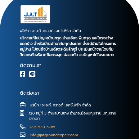
พื้นที่การทำงานน้อย โดยไม่ต้องรื้อโครงสร้างออก ลด
ผลกระทบของเสียงและแรงสั่นสะเทือนต่อพื้นที่ข้างเคียง
วัสดุเป็นเหล็กหนา หล่อพิเศษ ป้องกันสนิม ด้วยการชุบกัล
วาไนซ์ มีกระบวนการตรวจสอบความลึกและแรงดัน ขณะ
บริษัท เจ.เอ.ที. กราวด์ เอกซ์เพิร์ท จำกัด
ทำการกดเสาเข็ม ใช้เวลาน้อยกว่าการซ่อมแบบอื่นๆและไม่
บริการแก้ไขปัญหาบ้านทรุด บ้านเอียง พื้นทรุด และโครงสร้าง
เลอะเทอะ ใช้แรงดันในการกด 20-30 ตัน เสาเข็มไมโคร
แตกร้าว สำหรับบ้านพักอาศัยทุกประเภท ตั้งแต่บ้านในโครงการ
หมู่บ้าน ไปจนถึงบ้านเดี่ยวระดับลักซูรี่ ประเมินหน้างานโดยทีม
ไพล์แบบกดด้วยระบบไฮดรอลิก เสาเข็มไมโครไพล์ออกแบบ
วิศวกรตัวจริง แก้ไขตรงจุด ปลอดภัย จบปัญหาได้ในระยะยาว
มาเพื่อเสริมความสามารถในการรับน้ำหนักให้กับโครงสร้าง
ติดตามเรา
ที่มีการทรุดตัว และแก้ปัญหาบ้านทรุด โดยเสาเข็มจะถูกกด
ลงไปยังชั้นดินแข็ง เพื่อให้สามารถรับน้ำหนักของ
โครงสร้างได้ ขั้นตอนการติดตั้งเสาเข็มไมโครไพล์ระบบกด
ด้วยไฮดรอลิก ทำการปิดกั้นพื้นที่หน้างาน และขุดหา
ติดต่อเรา
ตำแหน่งฐานรากของโครงสร้าง เพื่อติดตั้งบ่ารับน้ำหนัก
โดยทำการขุดหลุมขนาดประมาณ 0.8 x 0.8 เมตร ลึกลง
บริษัท เจ.เอ.ที. กราวด์ เอกซ์เพิร์ท จำกัด
ไปยังใต้ฐานรากตอม่อ ติดตั้งบ่ารับน้ำหนัก (Bracket) เข้า
120 หมู่ที่ 3 ตำบลบ้านฉาง อำเภอเมืองปทุมธานี ปทุมธานี
กับฐานของโครงสร้าง เสาเข็มมีความยาวท่อนละ 1 เมตร
12000
เชื่อมต่อด้วยระบบสวมอัดแบบพิเศษ สามารถรับแรงดัดได้
095-530-5785
สูง โดยไม่ต้องเชื่อม ที่เป็นสาเหตุทำให้อายุการใช้งานของ
info@jatgroundexpert.com