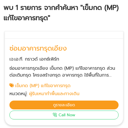
พบ
1
รายการ จากคำค้นหา
"เข็มกด (MP)
แก้ไขอาคารทรุด"
ซ่อมอาคารทรุดเอียง
เจ.เอ.ที. กราวด์ เอกซ์เพิร์ท
ซ่อมอาคารทรุดเอียง เข็มกด (MP) แก้ไขอาคารทรุด ส่วน
ต่อเติมทรุด โครงสร้างทรุด อาคารทรุด ใช้พื้นที่ในการ
ทำงานน้อย โดยที่ไม่ต้องรื้อโครงสร้างออก ลดผลกระทบ
เข็มกด (MP) แก้ไขอาคารทรุด
ของเสียง และแรงสั่นสะเทือนต่อพื้นที่ข้างเคียง วัสดุเป็น
หมวดหมู่:
ผู้รับเหมาทำพื้นและทางเดิน
เหล็กหนา หล่อพิเศษ ป้องกันสนิม สามารถทำงานในพื้นที่
แคบได้ วิศวกรประเมินและควบคุมงานเอง พร้อมให้คำ
ดูรายละเอียด
ปรึกษา สามารถกดลงได้ลึกกว่า 20 เมตร สามารถรับน้ำ
Call Now
หนักได้มากกว่า 15 ตัน ใช้เวลาน้อยและไม่เลอะเทอะ เมื่อ
เทียบกับการซ่อมแบบอื่นๆ มีกระบวนการ และสามารถตรวจ