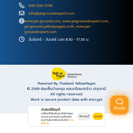
เชื่อมต่อด้วยระบบสวมอัดแบบพิเศษ สามารถรับแรงดัดได้
095-530-5785
สูง โดยไม่ต้องเชื่อม ที่เป็นสาเหตุทำให้อายุการใช้งานของ
info@jatgroundexpert.com
โครงสร้างเหล็กลดลง ติดตั้งชุดไฮโดรลิกที่ใช้กดเสาเข็ม มี
www.jat-ground.com
,
www.jatgroundexpert.com
,
ขนาดความกว้าง 0.5 เมตร ให้แรงดันสูงสุดที่ 5,000 Psi.
jat-ground.yellowpages.co.th
,
www.jat-
groundexpert.com
หรือ 20 ตัน ทำการกดท่อเหล็กผ่านบ่ารับน้ำหนักด้วยแรง
ดันมากกว่า 300 บาร์ หรือ 20 ตัน ลงไปยังชั้นดิน จน
วันจันทร์ - วันเสาร์ เวลา 8.30 - 17.30 น.
กระทั่งเสาเข็มเหล็กไม่สามารถที่จะเคลื่อนที่ลงไปได้อีกแล้ว
ทำการยึดล็อคท่อเหล็กเข้ากับบ่ารับน้ำหนัก ทำการเทปูนเก
ร้าท์ครอบบ่ารับน้ำหนัก เพื่อป้องกันการขยับตัวของบ่ารับ
น้ำหนัก ในบางกรณีจะทำการเสริมเหล็ก (Dowel) เพื่อยึด
บ่ารับน้ำหนัก เข้ากับโครงสร้าง หลังจากที่กระบวนการทุก
อย่างเสร็จสิ้น บริษัทจะทำการทิ้งระดับไว้ที่โครงสร้าง เพื่อ
Powered By Thailand YellowPages
© 2569
ซ่อมพื้นบ้านทรุด คอนกรีตแตกร้าว ปทุมธานี
ใช้อ้างอิงอาคาร หรือโครงสร้างจะไม่มีการขยับตัวในอนาคต
All rights reserved.
และทำการตรวจรับงาน สนใจสอบถามรายละเอียดเพิ่มเติม
Work is secure protect data with encrypt.
บริษัท เจ.เอ.ที. กราวด์ เอกซ์เพิร์ท จำกัด โทร.09-5530-
ติดต่อ
เว็บไซต์นี้ใช้คุกกี้
5785
เราใช้คุกกี้เพื่อเพิ่มประสิทธิภาพและ
ตั้งค่าคุกกี้
ยอมรับ
มอบประสบการณ์ความพึงพอใจ
ของท่านในการใช้งานเว็บไซต์
เรียน
รู้เพิ่มเติม