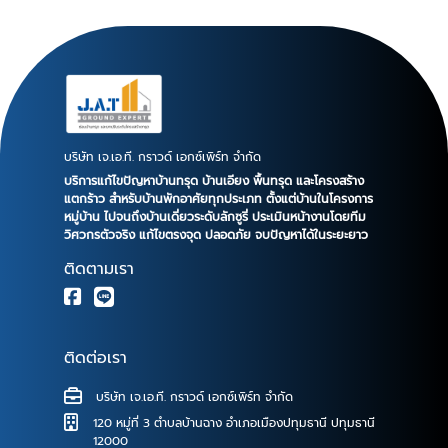
สอบได้จากความลึก และแรงดัน ขณะทำการกดเสาเข็ม
คุณสมบัติของเสาเข็มไมโครไพล์แบบกด สามารถกดลงได้
ลึกมากกว่า 20 เมตร - รับน้ำหนักได้มากกว่า 15 ตัน ใช้
พื้นที่การทำงานน้อย โดยไม่ต้องรื้อโครงสร้างออก ลด
ผลกระทบของเสียงและแรงสั่นสะเทือนต่อพื้นที่ข้างเคียง
วัสดุเป็นเหล็กหนา หล่อพิเศษ ป้องกันสนิม ด้วยการชุบกัล
วาไนซ์ มีกระบวนการตรวจสอบความลึกและแรงดัน ขณะ
บริษัท เจ.เอ.ที. กราวด์ เอกซ์เพิร์ท จำกัด
ทำการกดเสาเข็ม ใช้เวลาน้อยกว่าการซ่อมแบบอื่นๆและไม่
บริการแก้ไขปัญหาบ้านทรุด บ้านเอียง พื้นทรุด และโครงสร้าง
เลอะเทอะ ใช้แรงดันในการกด 20-30 ตัน เสาเข็มไมโคร
แตกร้าว สำหรับบ้านพักอาศัยทุกประเภท ตั้งแต่บ้านในโครงการ
หมู่บ้าน ไปจนถึงบ้านเดี่ยวระดับลักซูรี่ ประเมินหน้างานโดยทีม
ไพล์แบบกดด้วยระบบไฮดรอลิก เสาเข็มไมโครไพล์ออกแบบ
วิศวกรตัวจริง แก้ไขตรงจุด ปลอดภัย จบปัญหาได้ในระยะยาว
มาเพื่อเสริมความสามารถในการรับน้ำหนักให้กับโครงสร้าง
ติดตามเรา
ที่มีการทรุดตัว และแก้ปัญหาบ้านทรุด โดยเสาเข็มจะถูกกด
ลงไปยังชั้นดินแข็ง เพื่อให้สามารถรับน้ำหนักของ
โครงสร้างได้ ขั้นตอนการติดตั้งเสาเข็มไมโครไพล์ระบบกด
ด้วยไฮดรอลิก ทำการปิดกั้นพื้นที่หน้างาน และขุดหา
ติดต่อเรา
ตำแหน่งฐานรากของโครงสร้าง เพื่อติดตั้งบ่ารับน้ำหนัก
โดยทำการขุดหลุมขนาดประมาณ 0.8 x 0.8 เมตร ลึกลง
บริษัท เจ.เอ.ที. กราวด์ เอกซ์เพิร์ท จำกัด
ไปยังใต้ฐานรากตอม่อ ติดตั้งบ่ารับน้ำหนัก (Bracket) เข้า
120 หมู่ที่ 3 ตำบลบ้านฉาง อำเภอเมืองปทุมธานี ปทุมธานี
กับฐานของโครงสร้าง เสาเข็มมีความยาวท่อนละ 1 เมตร
12000